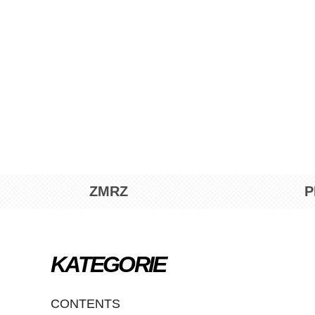
Přeskočit
na
obsah
ZMRZ
P
KATEGORIE
CONTENTS